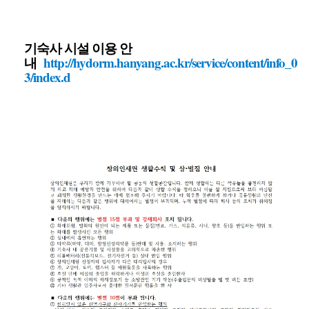
기숙사 시설 이용 안
내
http://hydorm.hanyang.ac.kr/service/content/info_0
3/index.d