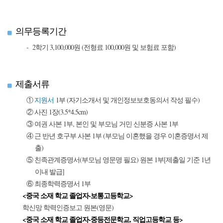
의무등록기간
2학기 3,100,000원 (전형료 100,000원 및 보험료 포함)
제출서류
①
지원서
1부 (자기소개서 및 개인정보보호동의서 작성 필수)
② 사진 1장(3.5*4.5cm)
③ 여권 사본 1부, 본인 및 부모님 거민 신분증 사본 1부
④ 근 반년 호구부 사본 1부 (부모님 이혼했을 경우 이혼증명서 제
출)
⑤ 친족관계증명서(부모님 영문명 필요) 원본 1부[제출일 기준 1년
이내 발급]
⑥ 최종학력증명서 1부
<중국 소재 학교 졸업자-보통고등학교>
학신망 학력인증보고 원본(영문)
<중국 소재 학교 졸업자-중등전문학교, 직업고등학교 등>