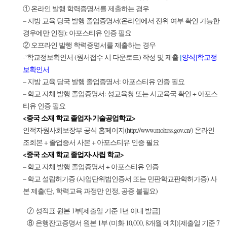
① 온라인 발행 학력증명서를 제출하는 경우
– 지방 교육 당국 발행 졸업증명서(온라인에서 진위 여부 확인 가능한
경우에만 인정): 아포스티유 인증 필요
② 오프라인 발행 학력증명서를 제출하는 경우
-‘학교정보확인서 (원서접수 시 다운로드) 작성 및 제출
[
양식]학교정
보확인서
– 지방 교육 당국 발행 졸업증명서: 아포스티유 인증 필요
– 학교 자체 발행 졸업증명서: 성교육청 또는 시교육국 확인 + 아포스
티유 인증 필요
<중국 소재 학교 졸업자-기술공업학교>
인적자원사회보장부 공식 홈페이지(http://www.mohrss.gov.cn/) 온라인
조회본 + 졸업증서 사본 + 아포스티유 인증 필요
<중국 소재 학교 졸업자-사립 학교>
– 학교 자체 발행 졸업증명서 + 아포스티유 인증
– 학교 설립허가증 (사업단위법인증서 또는 민판학교판학허가증) 사
본 제출(단, 학력교육 과정만 인정, 공증 불필요)
⑦ 성적표 원본 1부[제출일 기준 1년 이내 발급]
⑧ 은행잔고증명서 원본 1부 (미화 10,000, 8개월 예치)[제출일 기준 7